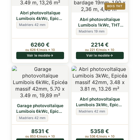
BOIS THT
Abri photovoltaïque
Lumibois 4kWc, Epicéa
Abri photovoltaïque
massif 42m…
Lumibois 1kWc, THT,
Madriers 42 mm
"Plug and pl…
Madriers 19 mm
6260 €
2214 €
ou 626 €/mois × 10
ou 221 €/mois × 10
Voir le modèle
Voir le modèle
Abri photovoltaïque
Lumibois 3kWc, Epicéa
Garage photovoltaïque
massif 42m…
Lumibois 6kWc, Epicéa
Madriers 42 mm
massif 4…
Madriers 42 mm
8531 €
5358 €
ou 853 €/mois × 10
ou 536 €/mois × 10