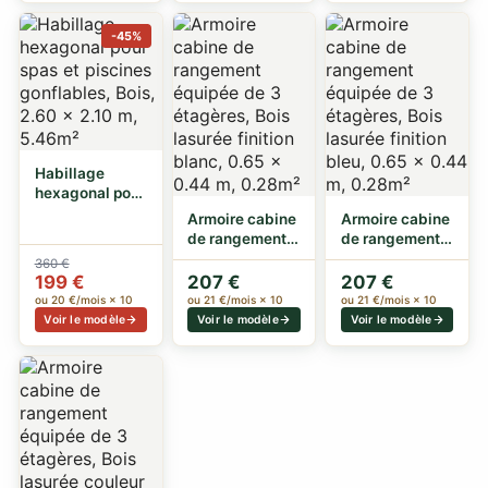
-45%
Habillage
hexagonal pour
spas et piscines
Armoire cabine
Armoire cabine
gonflables…
de rangement
de rangement
équipée de 3
équipée de 3
360 €
étagères, B…
étagères, B…
199 €
207 €
207 €
ou 20 €/mois × 10
ou 21 €/mois × 10
ou 21 €/mois × 10
Voir le modèle
Voir le modèle
Voir le modèle