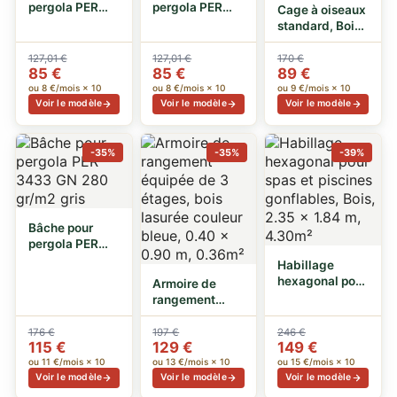
pergola PER
pergola PER
Cage à oiseaux
3433 GG 140
3433 GR 140
standard, Bois,
gr/m2 gris
gr/m2 rouille
0.41 x 0.63m,
0.42m²
127,01 €
127,01 €
170 €
85 €
85 €
89 €
ou 8 €/mois × 10
ou 8 €/mois × 10
ou 9 €/mois × 10
Voir le modèle
Voir le modèle
Voir le modèle
-35%
-35%
-39%
Bâche pour
pergola PER
3433 GN 280
Habillage
gr/m2 gris
hexagonal pour
Armoire de
spas et piscines
rangement
gonflables…
équipée de 3
étages, bois
176 €
197 €
246 €
115 €
129 €
149 €
lasu…
ou 11 €/mois × 10
ou 13 €/mois × 10
ou 15 €/mois × 10
Voir le modèle
Voir le modèle
Voir le modèle