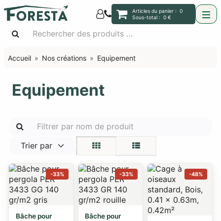
Articles du panier :
0
Sous-total :
0 €
Accueil
Nos créations
Equipement
Equipement
Trier par
-33%
-33%
-48%
Bâche pour
Bâche pour