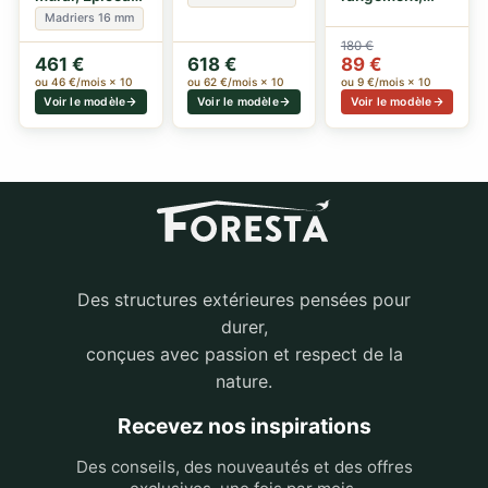
16mm, 1.80 x
panneaux
Bois lasuré
Madriers 16 mm
1.50m 2.60m²
16mm, 1.70 x
couleur bleue,
180 €
0.70m,…
0.50…
461 €
618 €
89 €
ou 46 €/mois × 10
ou 62 €/mois × 10
ou 9 €/mois × 10
Voir le modèle
Voir le modèle
Voir le modèle
Des structures extérieures pensées pour
durer,
conçues avec passion et respect de la
nature.
Recevez nos inspirations
Des conseils, des nouveautés et des offres