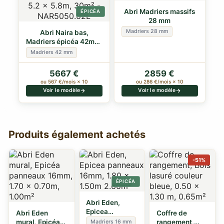
Abri Madriers massifs
ÉPICÉA
28 mm
Madriers 28 mm
Abri Naira bas,
Madriers épicéa 42mm,
5.2 x 5.8m, 30m²
Madriers 42 mm
5667 €
2859 €
ou 567 €/mois × 10
ou 286 €/mois × 10
Voir le modèle
Voir le modèle
Produits également achetés
-51%
ÉPICÉA
Abri Eden,
Epicea
Abri Eden
Coffre de
panneaux
mural, Epicéa
rangement,
Madriers 16 mm