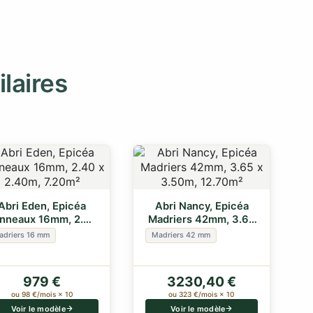
ilaires
Abri Eden, Epicéa
Abri Nancy, Epicéa
nneaux 16mm, 2.40
Madriers 42mm, 3.65
x 2.40m, 7.20m²
x 3.50m, 12.70m²
adriers 16 mm
Madriers 42 mm
979 €
3230,40 €
ou 98 €/mois × 10
ou 323 €/mois × 10
Voir le modèle
Voir le modèle