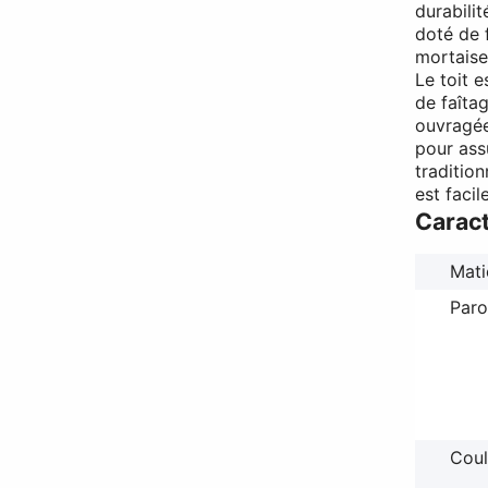
durabilit
doté de 
mortaise
Le toit 
de faîta
ouvragée
pour ass
tradition
est facil
Caract
Mati
Paro
Coul