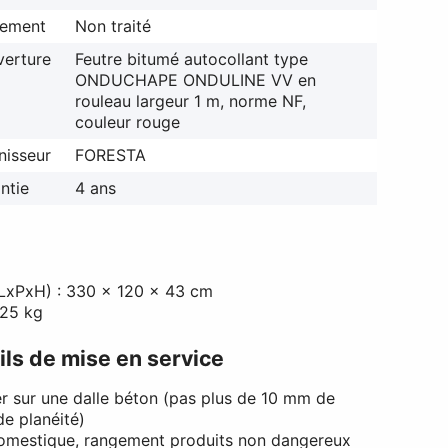
tement
Non traité
erture
Feutre bitumé autocollant type
ONDUCHAPE ONDULINE VV en
rouleau largeur 1 m, norme NF,
couleur rouge
nisseur
FORESTA
ntie
4 ans
(LxPxH) : 330 x 120 x 43 cm
425 kg
ls de mise en service
ler sur une dalle béton (pas plus de 10 mm de
de planéité)
omestique, rangement produits non dangereux