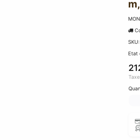
m,
MON
Co
SKU
Etat
21
Taxe
Quan