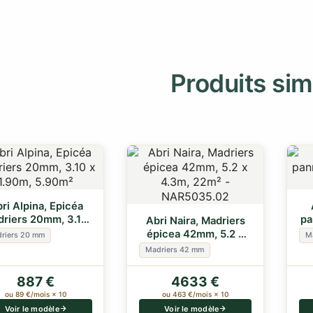
Produits sim
ri Alpina, Epicéa
riers 20mm, 3.10
pa
Abri Naira, Madriers
x 1.90m, 5.90m²
épicea 42mm, 5.2 x
riers 20 mm
M
4.3m, 22m²
Madriers 42 mm
887 €
4633 €
ou 89 €/mois × 10
ou 463 €/mois × 10
Voir le modèle
Voir le modèle