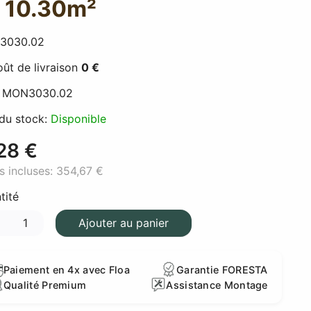
 10.30m²
3030.02
ût de livraison
0 €
:
MON3030.02
 du stock:
Disponible
28 €
s incluses:
354,67 €
tité
Ajouter au panier
Paiement en 4x avec Floa
Garantie FORESTA
Qualité Premium
Assistance Montage