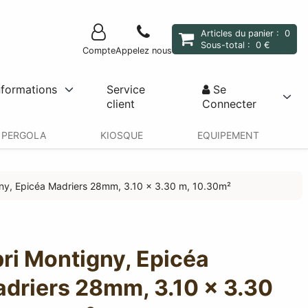
Articles du panier :
0
Sous-total :
0 €
Compte
Appelez nous
nformations
Service
Se
client
Connecter
PERGOLA
KIOSQUE
EQUIPEMENT
ny, Epicéa Madriers 28mm, 3.10 x 3.30 m, 10.30m²
ri Montigny, Epicéa
driers 28mm, 3.10 x 3.30