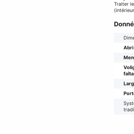
Traiter 
(intérieu
Donné
Dime
Abri
Menu
Voli
faît
Larg
Port
Syst
trad