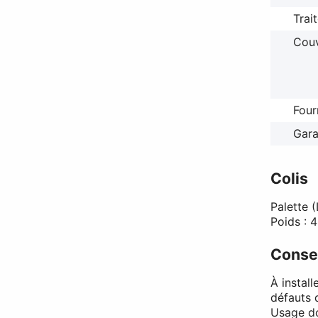
Trai
Couv
Four
Gara
Colis
Palette 
Poids : 
Consei
À instal
défauts 
Usage d