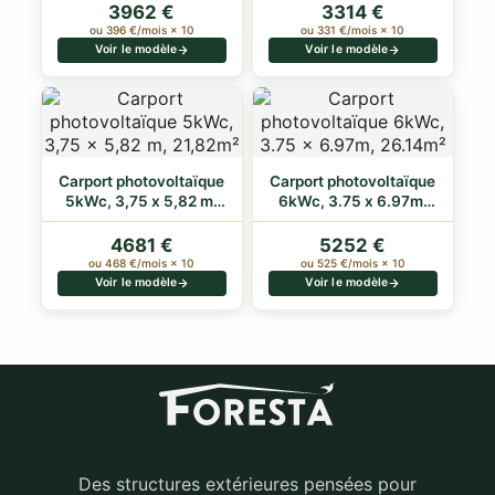
3962 €
3314 €
ou 396 €/mois × 10
ou 331 €/mois × 10
Voir le modèle
Voir le modèle
Carport photovoltaïque
Carport photovoltaïque
5kWc, 3,75 x 5,82 m,
6kWc, 3.75 x 6.97m,
21,82m²
26.14m²
4681 €
5252 €
ou 468 €/mois × 10
ou 525 €/mois × 10
Voir le modèle
Voir le modèle
Des structures extérieures pensées pour