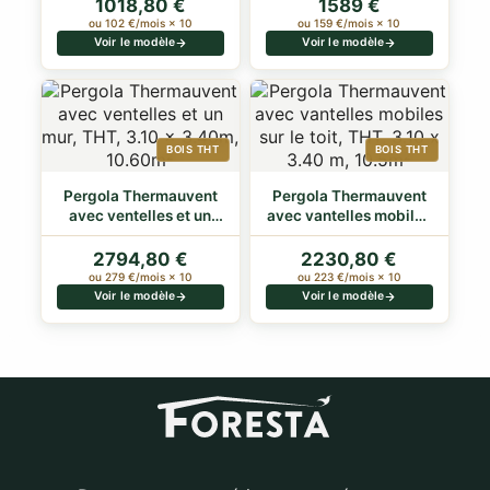
1018,80 €
1589 €
ou 102 €/mois × 10
ou 159 €/mois × 10
Voir le modèle
Voir le modèle
BOIS THT
BOIS THT
Pergola Thermauvent
Pergola Thermauvent
avec ventelles et un
avec vantelles mobiles
mur, THT, 3…
sur le to…
2794,80 €
2230,80 €
ou 279 €/mois × 10
ou 223 €/mois × 10
Voir le modèle
Voir le modèle