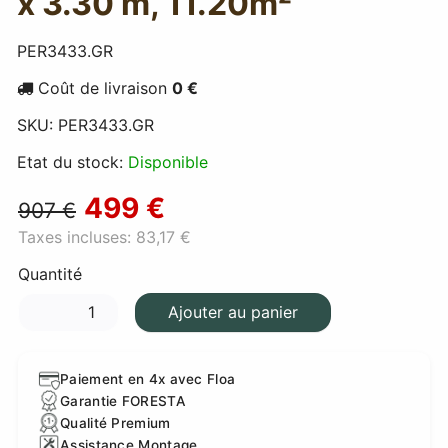
x 3.30 m, 11.20m²
PER3433.GR
Coût de livraison
0 €
SKU:
PER3433.GR
Etat du stock:
Disponible
499 €
907 €
Taxes incluses:
83,17 €
Quantité
Ajouter au panier
Paiement en 4x avec Floa
Garantie FORESTA
Qualité Premium
Assistance Montage