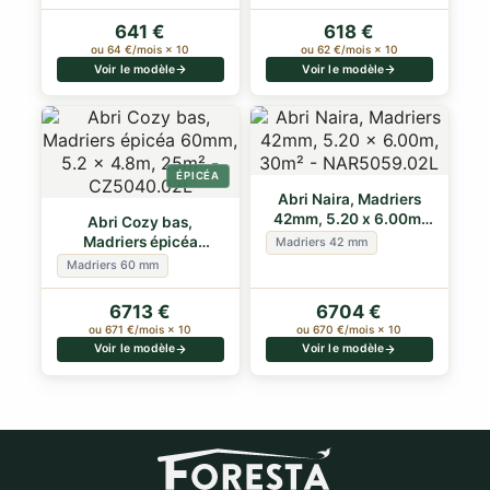
641 €
618 €
ou 64 €/mois × 10
ou 62 €/mois × 10
Voir le modèle
Voir le modèle
ÉPICÉA
Abri Naira, Madriers
42mm, 5.20 x 6.00m,
Abri Cozy bas,
30m²
Madriers épicéa
Madriers 42 mm
60mm, 5.2 x 4.8m,
Madriers 60 mm
25m²
6713 €
6704 €
ou 671 €/mois × 10
ou 670 €/mois × 10
Voir le modèle
Voir le modèle