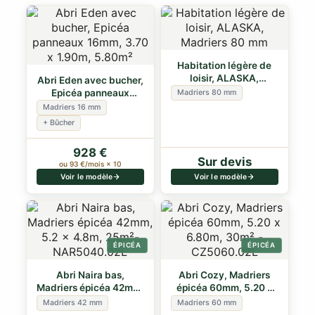
Habitation légère de
loisir, ALASKA,
Abri Eden avec bucher,
Madriers 80 mm
Epicéa panneaux
Madriers 80 mm
16mm, 3.70 x …
Madriers 16 mm
+ Bûcher
928 €
Sur devis
ou 93 €/mois × 10
Voir le modèle
Voir le modèle
ÉPICÉA
ÉPICÉA
Abri Naira bas,
Abri Cozy, Madriers
Madriers épicéa 42mm,
épicéa 60mm, 5.20 x
5.2 x 4.8m, 25…
6.80m, 30m²
Madriers 42 mm
Madriers 60 mm