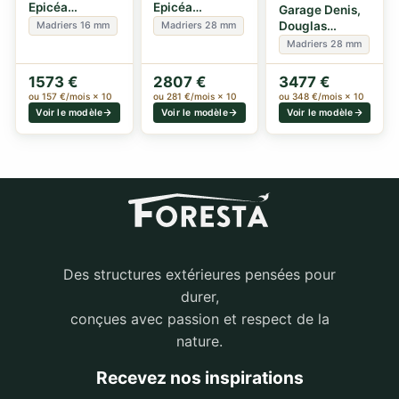
Epicéa
Epicéa
Garage Denis,
panneaux
Madriers
Douglas
Madriers 16 mm
Madriers 28 mm
16mm, 3.00 x
28mm, 3.50 x
Madriers
Madriers 28 mm
5.20m, 15.…
5.40m, 19m²
28mm, 3.50 x
5.40m, 1…
1573 €
2807 €
3477 €
ou 157 €/mois × 10
ou 281 €/mois × 10
ou 348 €/mois × 10
Voir le modèle
Voir le modèle
Voir le modèle
Des structures extérieures pensées pour
durer,
conçues avec passion et respect de la
nature.
Recevez nos inspirations