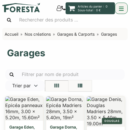
Articles du panier :
0
Sous-total :
0 €
Accueil
Nos créations
Garages & Carports
Garages
Garages
Trier par
DOUGLAS
Garage Eden,
Garage Dorna,