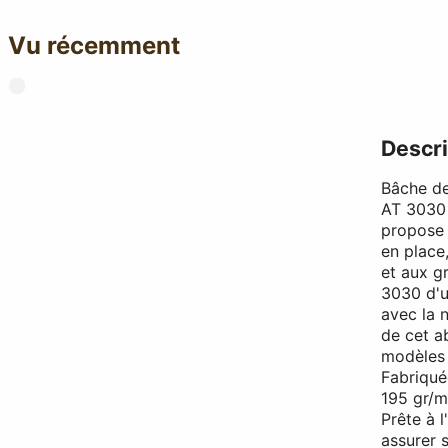
Vu récemment
Descri
Bâche de
AT 3030
propose 
en place,
et aux gr
3030 d'u
avec la 
de cet a
modèles
Fabriqué
195 gr/m2
Prête à 
assurer s