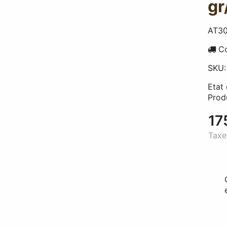
gr
AT3
Co
SKU
Etat
Prod
17
Taxe