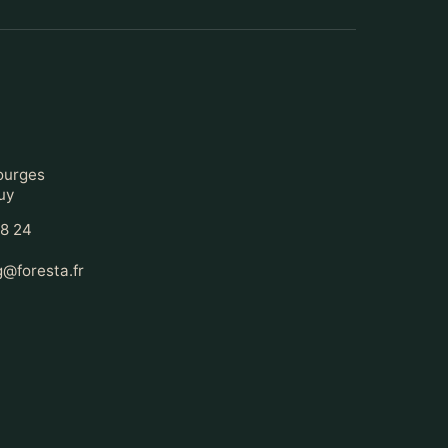
t
ourges
uy
68 24
@foresta.fr