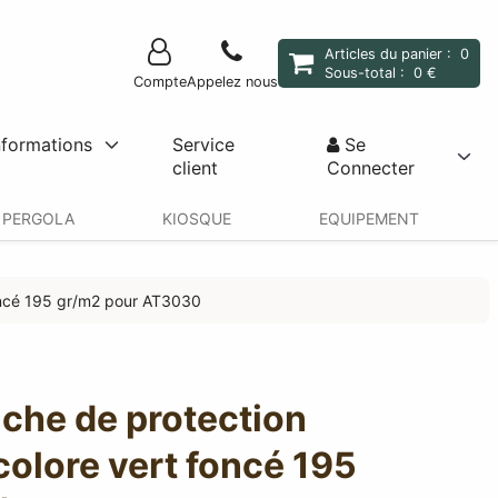
Articles du panier :
0
Sous-total :
0 €
Compte
Appelez nous
nformations
Service
Se
client
Connecter
PERGOLA
KIOSQUE
EQUIPEMENT
foncé 195 gr/m2 pour AT3030
che de protection
colore vert foncé 195