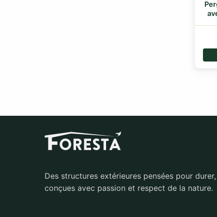
Per
av
Des structures extérieures pensées pour durer,
conçues avec passion et respect de la nature.