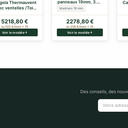
panneaux 19mm, 3.30
gola Thermauvent
Ca
x 2.20m, 7.40m²
ec ventelles /Toit
Madriers 19 mm
et 2 parois…
5218,80 €
2278,80 €
ou 522 €/mois × 10
ou 228 €/mois × 10
Voir le modèle
Voir le modèle
Des conseils, des nouve