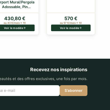
rport Mural/Pergola
Adossable, Pin
sylvestre trait…
430,80 €
570 €
ou 43 €/mois × 10
ou 57 €/mois × 10
Voir le modèle
Voir le modèle
Recevez nos inspirations
autés et des offres exclusives, une fois par mois.
S’abonner