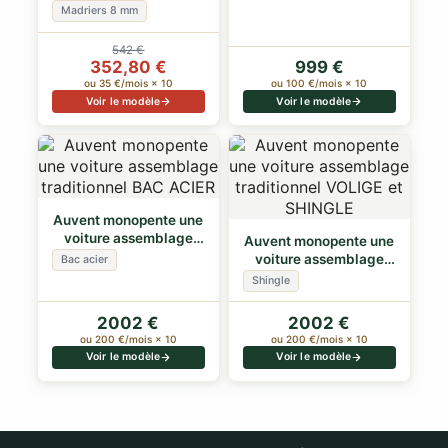
2.60 x 1.50m, 3.90m²
abri voiture
Madriers 8 mm
542 €
352,80 €
999 €
ou 35 €/mois × 10
ou 100 €/mois × 10
Voir le modèle
Voir le modèle
Auvent monopente une
voiture assemblage
Auvent monopente une
traditionnel…
voiture assemblage
Bac acier
traditionnel…
Shingle
2002 €
2002 €
ou 200 €/mois × 10
ou 200 €/mois × 10
Voir le modèle
Voir le modèle