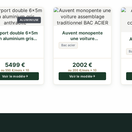
ALUMINIUM
port double 6x5m
Auvent monopente
n aluminium gris
une voiture
A
anthracite
assemblage
Bac acier
traditionnel…
c
B
5499 €
2002 €
ou 550 €/mois × 10
ou 200 €/mois × 10
Voir le modèle
Voir le modèle