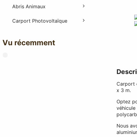
Abris Animaux
Carport Photovoltaïque
Vu récemment
Descri
Carport 
x 3 m.
Optez po
véhicule 
polycarbo
Nous avo
aluminiu