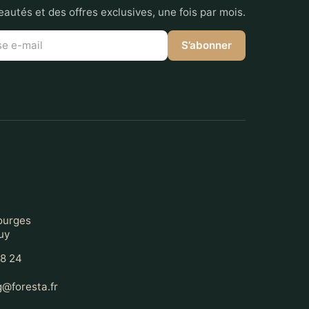
autés et des offres exclusives, une fois par mois.
S’abonner
t
ourges
uy
68 24
@foresta.fr