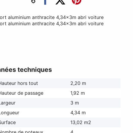
nées techniques
Hauteur hors tout
2,20 m
Hauteur de passage
1,92 m
Largeur
3 m
Longueur
4,34 m
Surface
13,02 m2
Nombre de poteaux
4