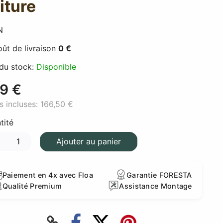
iture
N
ût de livraison
0 €
 du stock:
Disponible
9 €
s incluses:
166,50 €
tité
Ajouter au panier
Paiement en 4x avec Floa
Garantie FORESTA
Qualité Premium
Assistance Montage