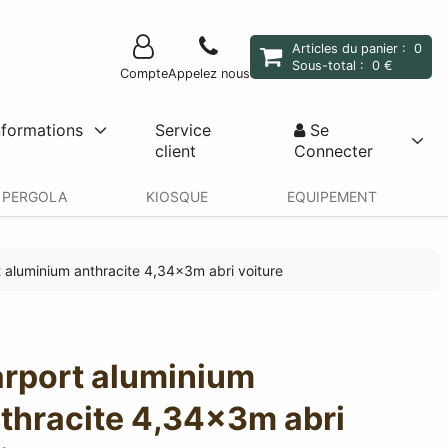
Articles du panier :
0
Sous-total :
0 €
Compte
Appelez nous
nformations
Service
Se
client
Connecter
PERGOLA
KIOSQUE
EQUIPEMENT
 aluminium anthracite 4,34x3m abri voiture
rport aluminium
thracite 4,34x3m abri