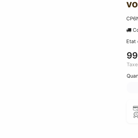
vo
CP6
Co
Etat
99
Taxe
Quan