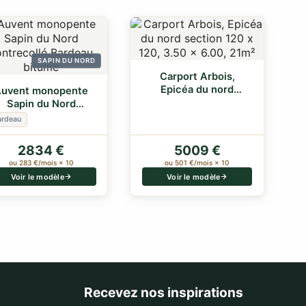
SAPIN DU NORD
Carport Arbois,
Epicéa du nord
uvent monopente
section 120 x 120, 3.…
Sapin du Nord
ontrecollé Bardeau
ardeau
b…
2834 €
5009 €
ou 283 €/mois × 10
ou 501 €/mois × 10
Voir le modèle
Voir le modèle
Recevez nos inspirations