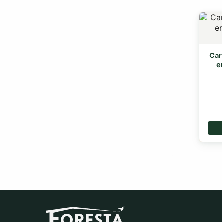
Car
e